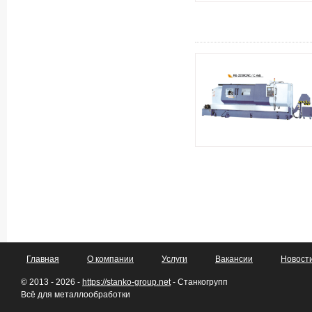
Главная
О компании
Услуги
Вакансии
Новост
© 2013 - 2026 -
https://stanko-group.net
- Станкогрупп
Всё для металлообработки