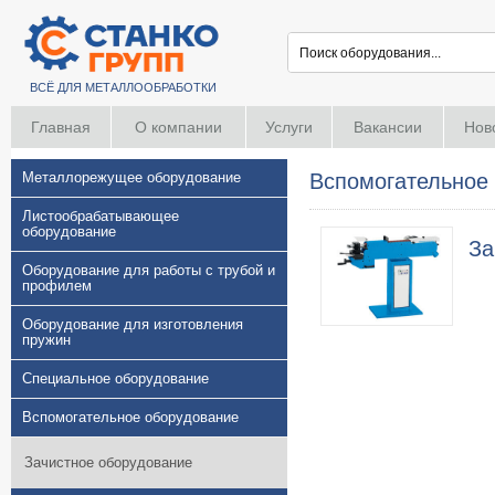
ВСЁ ДЛЯ МЕТАЛЛООБРАБОТКИ
Главная
О компании
Услуги
Вакансии
Нов
Металлорежущее оборудование
Вспомогательное
Листообрабатывающее
оборудование
За
Оборудование для работы с трубой и
профилем
Оборудование для изготовления
пружин
Специальное оборудование
Вспомогательное оборудование
Зачистное оборудование