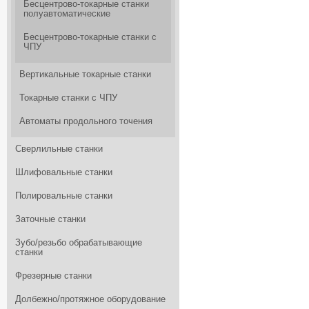
Бесцентрово-токарные станки
полуавтоматические
Бесцентрово-токарные станки с
ЧПУ
Вертикальные токарные станки
Токарные станки с ЧПУ
Автоматы продольного точения
Сверлильные станки
Шлифовальные станки
Полировальные станки
Заточные станки
Зубо/резьбо обрабатывающие
станки
Фрезерные станки
Долбежно/протяжное оборудование