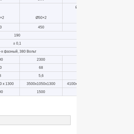
Ø 80×4
×2
Ø50×2
0
450
500
190
± 0,1
-х фазный, 380 Вольт
00
2300
2700
0
68
17
8
5,6
15.5
0 x 1300
3500x1050x1300
4100x1550x1400
00
1500
2300