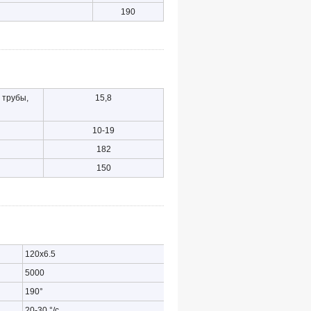
190
 трубы,
15,8
10-19
182
150
120х6.5
5000
190°
20-30 °/с