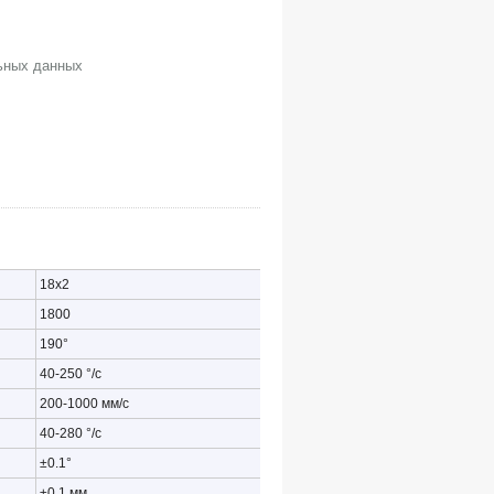
льных данных
18х2
1800
190°
40-250 °/с
200-1000 мм/с
40-280 °/с
±0.1°
±0.1 мм