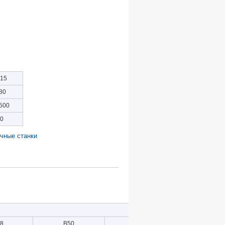
-15
80
500
0
чные станки
8
В50
B80