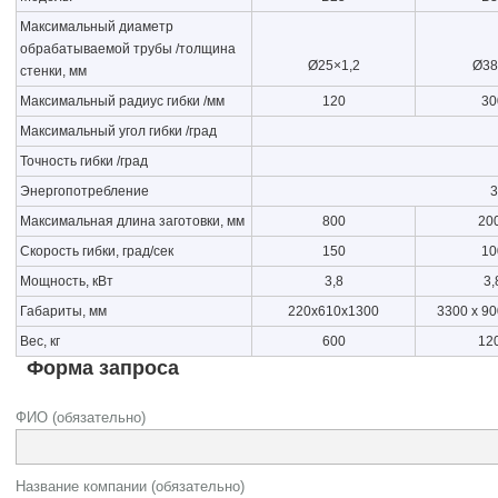
Максимальный диаметр
обрабатываемой трубы /толщина
Ø25×1,2
Ø38
стенки, мм
Максимальный радиус гибки /мм
120
30
Максимальный угол гибки /град
Точность гибки /град
Энергопотребление
3
Максимальная длина заготовки, мм
800
20
Скорость гибки, град/сек
150
10
Мощность, кВт
3,8
3,
Габариты, мм
220x610x1300
3300 x 90
Вес, кг
600
12
Форма запроса
ФИО (обязательно)
Название компании (обязательно)